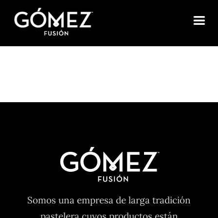
Saltar
al
contenido
Somos una empresa de larga tradición
pastelera cuyos productos están