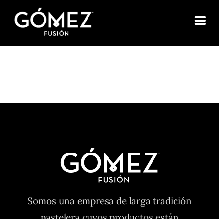
Saltar
al
contenido
Somos una empresa de larga tradición
pastelera cuyos productos están